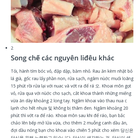
2
Song chế các nguyên liđêu khác
Tỏi, hành tím bóc vỏ, đập dập, băm nhỏ.
Rau ăn kèm nhặt bỏ
lá già, gốc rau lấy phần non, rửa sạch, ngâm nùớc muối loãng
15 phút rồi rửa lại với nuac và vớt ra để rá 오.
Khoai môn gọt
vỏ, rửa qua với nùớc cho sạch, cắt khoai thành những miếng
vừa ăn dày khoảng 2 long tay. Ngâm khoai vào thau nua c
lạnh cho hết nhựa 및 không bị thâm đen. Ngâm khoảng 20
phút thì vớt ra để ráo.
Khoai môn sau khi để ráo, bạn bắc
chảo lên bếp mở lửa vừa, cho thêm 2 muỗng canh dầu ăn,
đợi dầu nóng bạn cho khoai vào chiên 5 phút cho xém 당신은
당신을 위해 노력하고 있습니다.
당신이 생각하는 것, 당신이 생