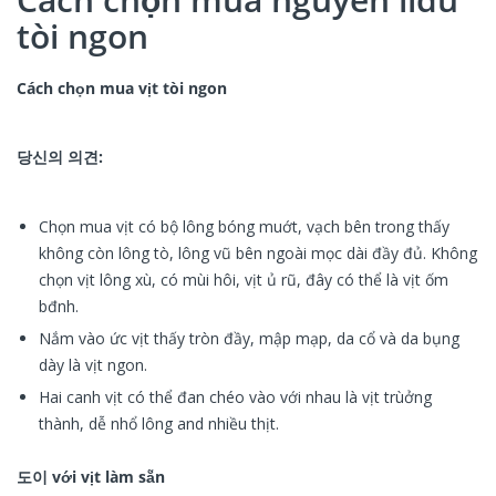
tòi ngon
Cách chọn mua vịt tòi ngon
당신의 의견:
Chọn mua vịt có bộ lông bóng muớt, vạch bên trong thấy
không còn lông tò, lông vũ bên ngoài mọc dài đầy đủ. Không
chọn vịt lông xù, có mùi hôi, vịt ủ rũ, đây có thể là vịt ốm
bđnh.
Nắm vào ức vịt thấy tròn đầy, mập mạp, da cổ và da bụng
dày là vịt ngon.
Hai canh vịt có thể đan chéo vào với nhau là vịt trùởng
thành, dễ nhổ lông and nhiều thịt.
도이 với vịt làm sẵn