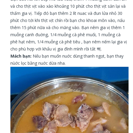
và cho thịt vịt vào xào khoảng 10 phút cho thịt vịt săn lại và
thấm gia vị.
Tiếp đó bạn thêm 2 lít nuac và đun lửa nhỏ 30
phút cho tới khi thịt vịt chín rồi bạn cho khoai môn vào, nấu
thêm 15 phút nữa và cho măng vào.
Bạn nêm gia vị thêm
1
muỗng canh đuờng, 1/4 muỗng cà phê muối, 1 muỗng cà
phê hạt nêm, 1/4 muỗng cà phê tiêu
, bạn nêm nếm lại gia vị
cho phù hợp với khẩu vị gia đình mình rồi tắt 삑.
Mách bạn:
Nếu bạn muốn nuớc dùng thanh ngọt, bạn thay
nùớc lọc bằng nuớc dừa nha.