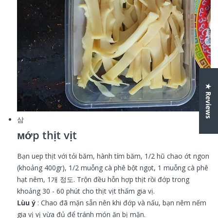
★ Reviews
삼
мớp thịt vịt
Bạn uep thịt
với tỏi băm, hành tím băm, 1/2 hũ chao ớt ngon
(khoảng 400gr), 1/2 muỗng cà phê bột ngọt, 1 muỗng cà phê
hạt nêm, 1개 정도.
Trộn đều hỗn hợp thịt rồi đớp trong
khoảng 30 - 60 phút cho thịt vịt thấm gia vị.​
Lùu ý
: Chao đã mặn sẵn nên khi đớp và nấu, bạn nêm nếm
gia vị vị vừa đủ để tránh món ăn bị mặn.