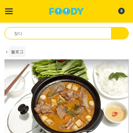
BACK
BACK
BACK
BA
BA
BA
BA
BA
BA
BA
0
몬 알 비트
음료 - 도우엉
에이스쿡
모든 음료 쇼핑
Xem Tất Cả
Xem Tất Cả
Xem Tất Cả
봇람반(Bột Làm B
Xem Tất Cả
느억루아따이
도우옹
인스턴트 누들 - Mì / Phở / Hủ Tiếu
아시아 소년
커피 & 차
포, 호티에우, 분, 
Gia Vị Pha Sẵn
Cá - Cua Hộp, 
Bún, Phở, Hủ Tiế
안면 마스크
Thực phẩm ăn liền
건조 식품 - Thực Phẩm Sấy Khô
콜리멕스
느억 짜이 까이 &
미안리엔
뜨엉 Ớt, 뜨엉 덴,..
도 응암 추아 응엇
반 짱 칵 로이(Bánh 
블로그
느억참 & 지아비
통조림 식품 - DHồ Hộp
바 까이 트레
계속해서 말해봐
칵로이맘
Trái Cây & Rau,
카, 톰 코
도합
소스 & 페이스트 - Các Loại Mắm &
형제애 브랜드
느억맘, 느억트엉
Gia Vị
칵 로이 봇(Các Loại Bột)
호앙투안 식품
차오, Mắm Ruốc 
허브 및 향신료 - Hong & Gia Vị
곡럼 반(Góc Làm Bánh)
크노르
Nuac Chấm, Tẩ
스낵 - Góc ăn vặt
투크 팜 코(Thực Phẩm Khô)
마산
Hạt Nêm, Bột Ca
밀가루 - Các Loại Bột
도둥자딘