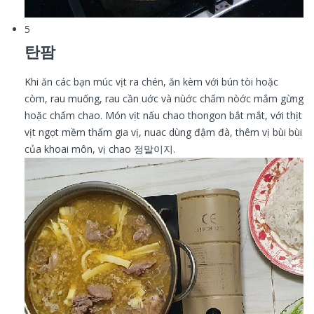
5
탄팜
Khi ăn các bạn múc vịt ra chén, ăn kèm với
bún tòi
hoặc
còm, rau muống, rau cần uớc và nùớc chấm nòớc mắm gừng
hoặc chấm chao.
Món vịt nấu chao thongon bắt mắt, với thịt
vịt ngọt mềm thấm gia vị, nuac dùng đậm đà, thêm vị bùi bùi
của khoai môn, vị chao 정말이지.