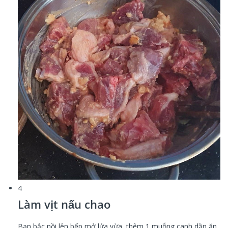
4
Làm vịt nấu chao
Bạn bắc nồi lên bếp mở lửa vừa, thêm 1 muỗng canh dần ăn