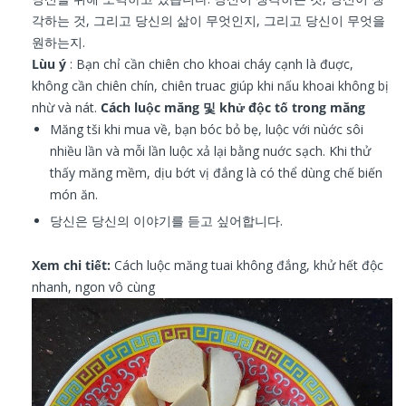
각하는 것, 그리고 당신의 삶이 무엇인지, 그리고 당신이 무엇을
원하는지.
Lùu ý
: Bạn chỉ cần chiên cho khoai cháy cạnh là đuợc,
không cần chiên chín, chiên truac giúp khi nấu khoai không bị
nhừ và nát.
Cách luộc măng 및 khử độc tố trong măng
Măng tši khi mua về, bạn bóc bỏ bẹ, luộc với nùớc sôi
nhiều lần và mỗi lần luộc xả lại bằng nuớc sạch. Khi thử
thấy măng mềm, dịu bớt vị đắng là có thể dùng chế biến
món ăn.
당신은 당신의 이야기를 듣고 싶어합니다.
Xem chi tiết:
Cách luộc măng tuai không đắng, khử hết độc
nhanh, ngon vô cùng