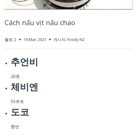
미코 흐엉 슈아
Gia Vị Pha Sẵn
채식 식품 - Góc đồ chay
곡 도 차이
타이키 식품
Hồi, Quế, Thảo Q
Cách nấu vịt nấu chao
타야
뚜엉, 무오이, 딤,
블로그
19 Mar, 2021
게시자: Foody NZ
Trung Nguyen
송흥식품
추언비
비폰
20풋
체비엔
비나카페
빈 투언
55푸트
도코
비비타
쯩빈
비에츠위스