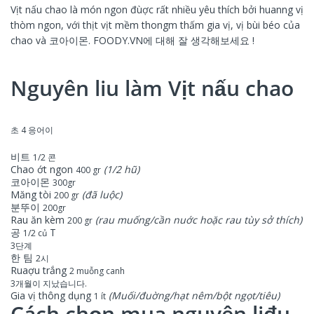
Vịt nấu chao là món ngon đùợc rất nhiều yêu thích bởi huanng vị
thòm ngon, với thịt vịt mềm thongm thấm gia vị, vị bùi béo của
chao và 코아이몬. FOODY.VN에 대해 잘
생각해보세요
!
Nguyên liu làm Vịt nấu chao
초 4 응어이
비트
1/2 콘
Chao ớt ngon
(1/2 hũ)
400 gr
코아이몬
300gr
Măng tòi
(đã luộc)
200 gr
분뚜이
200gr
Rau ăn kèm
(rau muống/cần nuớc hoặc rau tùy sở thích)
200 gr
공
T
1/2 củ
3단계
한 팀
2시
Ruaợu trắng
2 muỗng canh
3개월이 지났습니다.
Gia vị thông dụng
(Muối/đuờng/hạt nêm/bột ngọt/tiêu)
1 ít
Cách chọn mua nguyên liđu