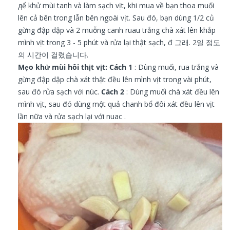
дể khử mùi tanh và làm sạch vịt, khi mua về bạn thoa muối
lên cả bên trong lẫn bên ngoài vịt. Sau đó, bạn dùng 1/2 củ
gừng đập dập và 2 muỗng canh ruau trắng chà xát lên khắp
mình vịt trong 3 - 5 phút và rửa lại thật sạch, đ 그래.
2일 정도
의 시간이 걸렸습니다.
Mẹo khử mùi hôi thịt vịt:
Cách 1
: Dùng muối, rua trắng và
gừng đập dập chà xát thật đều lên mình vịt trong vài phút,
sau đó rửa sạch với nùc.
Cách 2
: Dùng muối chà xát đều lên
mình vịt, sau đó dùng một quả chanh bổ đôi xát đều lên vịt
lần nữa và rửa sạch lại với nuac .