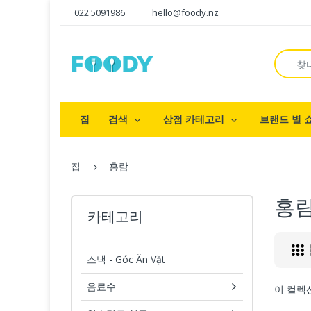
022 5091986
hello@foody.nz
집
검색
상점 카테고리
브랜드 별 
집
홍람
홍
카테고리
스낵 - Góc Ăn Vặt
음료수
이 컬렉