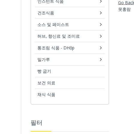
인스턴트 식품
Go Bac
못홍람
건조식품
소스 및 페이스트
허브, 향신료 및 조미료
통조림 식품 - DHộp
밀가루
빵 굽기
보건 의료
채식 식품
필터