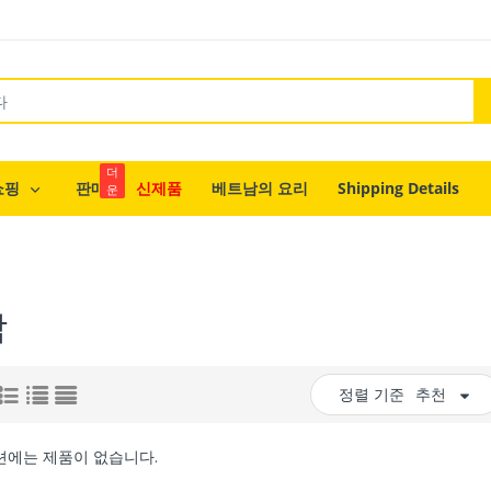
더
쇼핑
판매
신제품
베트남의 요리
Shipping Details
운
람
정렬 기준
추천
션에는 제품이 없습니다.