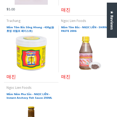
매진
$5.00
★ Reviews
Trachang
Ngoc Lien Foods
Mắm Tôm Bắc Sông Hhong - 430g(송
Mắm Tôm Bắc - NGỌC LIÊN - SHIRMP
흐엉 쉬림프 페이스트)
PASTE 200G
매진
매진
Ngoc Lien Foods
Mắm Nêm Pha Sẵn - NGỌC LIÊN -
Instant Anchovy Fish Sauce 250ML