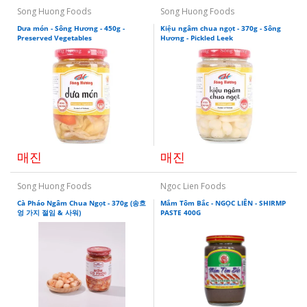
Song Huong Foods
Song Huong Foods
Dưa món - Sông Hương - 450g -
Kiệu ngâm chua ngọt - 370g - Sông
Preserved Vegetables
Hương - Pickled Leek
매진
매진
Song Huong Foods
Ngoc Lien Foods
Cà Pháo Ngâm Chua Ngọt - 370g (송흐
Mắm Tôm Bắc - NGỌC LIÊN - SHIRMP
엉 가지 절임 & 사워)
PASTE 400G