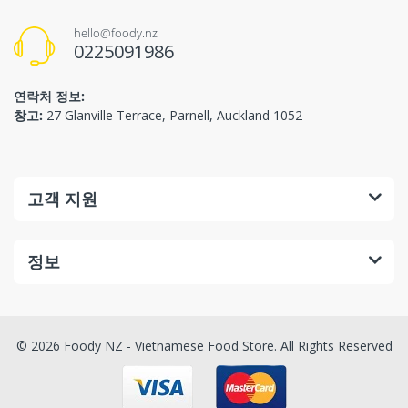
hello@foody.nz
0225091986
연락처 정보:
창고:
27 Glanville Terrace, Parnell, Auckland 1052
고객 지원
정보
© 2026 Foody NZ - Vietnamese Food Store. All Rights Reserved