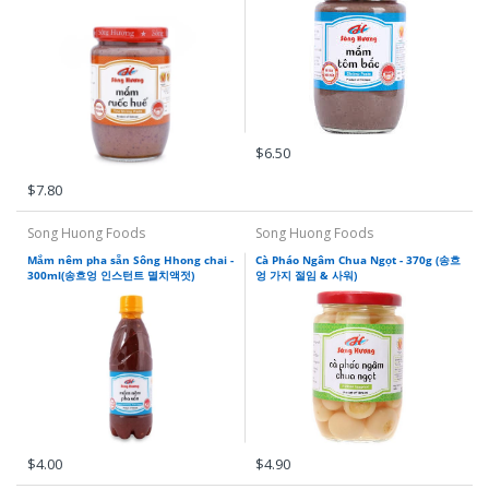
미코 흐엉 슈아
Gia Vị Pha Sẵn
채식 식품 - Góc đồ chay
곡 도 차이
타이키 식품
Hồi, Quế, Thảo Q
타야
뚜엉, 무오이, 딤,
Trung Nguyen
$6.50
$7.80
송흥식품
Song Huong Foods
Song Huong Foods
비폰
Mắm nêm pha sẵn Sông Hhong chai -
Cà Pháo Ngâm Chua Ngọt - 370g (송흐
300ml(송흐엉 인스턴트 멸치액젓)
엉 가지 절임 & 사워)
비나카페
빈 투언
비비타
비에츠위스
$4.00
$4.90