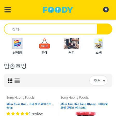
BACK
BACK
BACK
BA
BA
BA
BA
BA
BA
BA
0
몬 알 비트
음료 - 도우엉
에이스쿡
모든 음료 쇼핑
Xem Tất Cả
Xem Tất Cả
Xem Tất Cả
봇람반(Bột Làm B
Xem Tất Cả
느억루아따이
도우옹
인스턴트 누들 - Mì / Phở / Hủ Tiếu
아시아 소년
커피 & 차
포, 호티에우, 분, 
Gia Vị Pha Sẵn
Cá - Cua Hộp, 
Bún, Phở, Hủ Tiế
안면 마스크
Thực phẩm ăn liền
건조 식품 - Thực Phẩm Sấy Khô
콜리멕스
느억 짜이 까이 &
미안리엔
뜨엉 Ớt, 뜨엉 덴,..
도 응암 추아 응엇
반 짱 칵 로이(Bánh 
신제품
판매
커피
스낵
느억참 & 지아비
통조림 식품 - DHồ Hộp
바 까이 트레
계속해서 말해봐
칵로이맘
Trái Cây & Rau,
카, 톰 코
맘송흐엉
도합
소스 & 페이스트 - Các Loại Mắm &
형제애 브랜드
느억맘, 느억트엉
Gia Vị
칵 로이 봇(Các Loại Bột)
호앙투안 식품
차오, Mắm Ruốc 
추천
허브 및 향신료 - Hong & Gia Vị
곡럼 반(Góc Làm Bánh)
크노르
Nuac Chấm, Tẩ
스낵 - Góc ăn vặt
Song Huong Foods
Song Huong Foods
투크 팜 코(Thực Phẩm Khô)
마산
Hạt Nêm, Bột Ca
Mắm Ruốc Huế - 고급 새우 페이스트 -
Mắm Tôm Bắc Sông Hhong - 430g(송
430g
흐엉 쉬림프 페이스트)
밀가루 - Các Loại Bột
1 review
도둥자딘