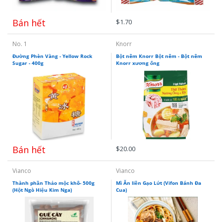
Bán hết
$1.70
No. 1
Knorr
Đường Phèn Vàng - Yellow Rock
Bột nêm Knorr Bột nêm - Bột nêm
Sugar - 400g
Knorr xương ống
Bán hết
$20.00
Vianco
Vianco
Thành phần Thảo mộc khô- 500g
Mì Ăn liền Gạo Lứt (Vifon Bánh Đa
(Hột Ngò Hiệu Kim Nga)
Cua)