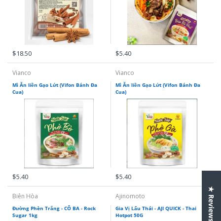
$18.50
$5.40
Vianco
Vianco
Mì Ăn liền Gạo Lứt (Vifon Bánh Đa
Mì Ăn liền Gạo Lứt (Vifon Bánh Đa
Cua)
Cua)
$5.40
$5.40
★ Reviews
Biên Hòa
Ajinomoto
Đường Phèn Trắng - CÔ BA - Rock
Gia Vị Lẩu Thái - AJI QUICK - Thai
Sugar 1kg
Hotpot 50G