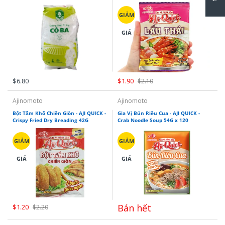
GIẢM
GIÁ
$6.80
$1.90
$2.10
Ajinomoto
Ajinomoto
Bột Tẩm Khô Chiên Giòn - AJI QUICK -
Gia Vị Bún Riêu Cua - AJI QUICK -
Crispy Fried Dry Breading 42G
Crab Noodle Soup 54G x 120
GIẢM
GIẢM
GIÁ
GIÁ
Bán hết
$1.20
$2.20