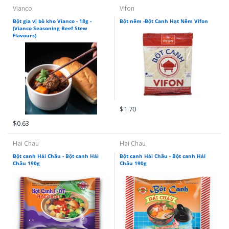
Vianco
Vifon
Bột gia vị bò kho Vianco - 18g -
Bột nêm -Bột Canh Hạt Nêm Vifon
(Vianco Seasoning Beef Stew
Flavours)
$1.70
$0.63
Hai Chau
Hai Chau
Bột canh Hải Châu - Bột canh Hải
Bột canh Hải Châu - Bột canh Hải
Châu 190g
Châu 190g