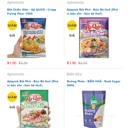
Ajinomoto
Ajinomoto
Bột Chiên Giòn - AJI QUICK - Crispy
Ajiquick Bột Phở - Bún Bò Huế (Phở
Frying Flour 150G
vị bán sẵn - bún bò Huế)
GIẢM
GIẢM
GIÁ
GIÁ
$1.90
$1.90
$2.20
$2.20
Ajinomoto
Biên Hòa
Ajiquick Bột Phở - Bún Bò Huế (Phở
Đường Phèn - BIÊN HOÀ - Rock Sugar
vị bán sẵn - bún bò Huế)
500G
GIẢM
GIÁ