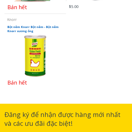
Bán hết
$5.00
Knorr
Bột nêm Knorr Bột nêm - Bột nêm
Knorr xương ống
Bán hết
Đăng ký để nhận được hàng mới nhất
và các ưu đãi đặc biệt!