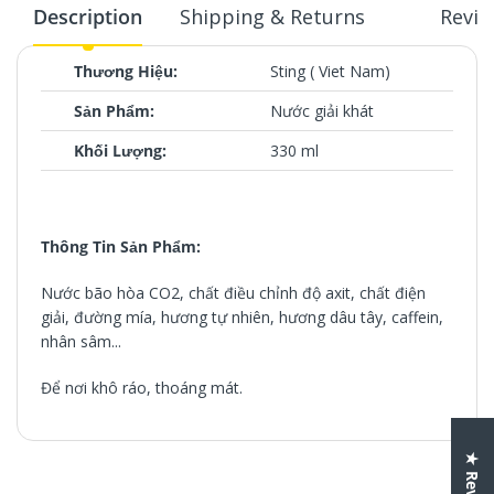
Description
Shipping & Returns
Revie
Thương Hiệu:
Sting ( Viet Nam)
Sản Phẩm:
Nước giải khát
Khối Lượng:
330 ml
Thông Tin Sản Phẩm:
Nước bão hòa CO2, chất điều chỉnh độ axit, chất điện
giải, đường mía, hương tự nhiên, hương dâu tây, caffein,
nhân sâm...
Để nơi khô ráo, thoáng mát.
Thương Hiệu:
Sting ( Viet Nam)
Sản Phẩm:
Nước giải khát
Customer Reviews
★ Reviews
Be the first to write a review
Khối Lượng:
330 ml