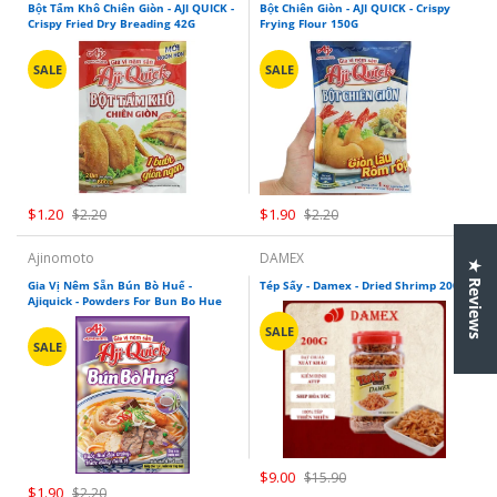
Bột Tẩm Khô Chiên Giòn - AJI QUICK -
Bột Chiên Giòn - AJI QUICK - Crispy
Crispy Fried Dry Breading 42G
Frying Flour 150G
SALE
SALE
$1.20
$1.90
$2.20
$2.20
Ajinomoto
DAMEX
★ Reviews
Gia Vị Nêm Sẵn Bún Bò Huế -
Tép Sấy - Damex - Dried Shrimp 200g
Ajiquick - Powders For Bun Bo Hue
SALE
SALE
$9.00
$15.90
$1.90
$2.20