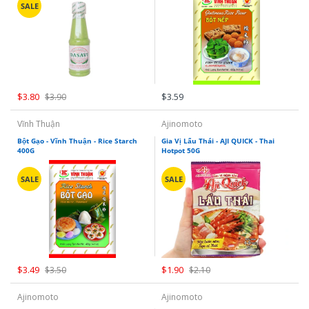
Mikko Huong Xua
Gia Vị Pha Sẵn
Flours- Các Loại Bột
SALE
Góc Đồ Chay
TaiKy Foods
Hồi, Quế, Thảo Q
Vegetarian Foods - Góc đồ chay
Thaya
Đường, Muối, Dấ
Trung Nguyen
$3.80
$3.59
$3.90
Vĩnh Thuận
Ajinomoto
SongHuong Foods
Bột Gạo - Vĩnh Thuận - Rice Starch
Gia Vị Lẩu Thái - AJI QUICK - Thai
400G
Hotpot 50G
Vifon
SALE
SALE
Vinacafe
Vinh Thuan
Vivita
$3.49
$1.90
$3.50
$2.10
Vietsuisse
Ajinomoto
Ajinomoto