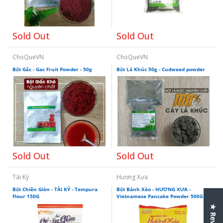
Sold Out
Sold Out
ChoQueVN
ChoQueVN
Bột Gấc - Gac Fruit Powder - 50g
Bột Lá Khúc 50g - Cudweed powder
Sold Out
Sold Out
Tài Ký
Hương Xưa
Bột Chiên Giòn - TÀI KÝ - Tempura
Bột Bánh Xèo - HƯƠNG XƯA -
Flour 150G
Vietnamese Pancake Powder 500G
★ Reviews