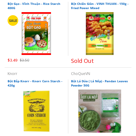
Bột Gạo - Vĩnh Thuận - Rice Starch
Bột Chiên Giòn - VINH THUAN - 150g -
400G
Fried Power Mixed
SALE
Sold Out
$3.49
$3.50
Knorr
ChoQueVN
Bột Bắp Knorr - Knorr Corn Starch -
Bột Lá Dứa ( Lá Nếp) - Pandan Leaves
420g
Powder 50G