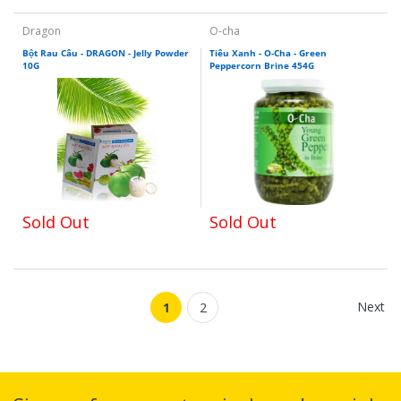
Dragon
O-cha
Bột Rau Câu - DRAGON - Jelly Powder
Tiêu Xanh - O-Cha - Green
10G
Peppercorn Brine 454G
Sold Out
Sold Out
Next
1
2