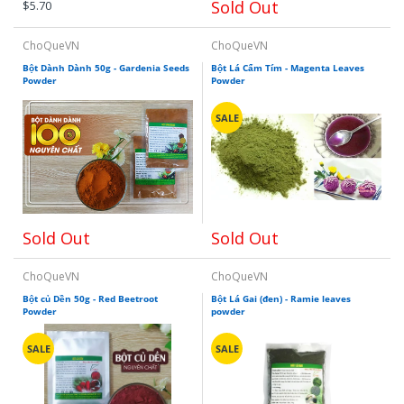
Sold Out
$5.70
ChoQueVN
ChoQueVN
Bột Dành Dành 50g - Gardenia Seeds
Bột Lá Cẩm Tím - Magenta Leaves
Powder
Powder
SALE
Sold Out
Sold Out
ChoQueVN
ChoQueVN
Bột củ Dền 50g - Red Beetroot
Bột Lá Gai (đen) - Ramie leaves
Powder
powder
SALE
SALE