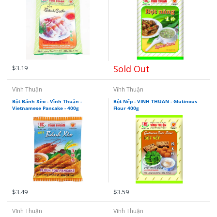
Mikko Huong Xua
Gia Vị Pha Sẵn
Flours- Các Loại Bột
Góc Đồ Chay
TaiKy Foods
Hồi, Quế, Thảo Q
Vegetarian Foods - Góc đồ chay
Thaya
Đường, Muối, Dấ
Sold Out
Trung Nguyen
$3.19
Vĩnh Thuận
Vĩnh Thuận
SongHuong Foods
Bột Bánh Xèo - Vĩnh Thuận -
Bột Nếp - VINH THUAN - Glutinous
Vietnamese Pancake - 400g
Flour 400g
Vifon
Vinacafe
Vinh Thuan
Vivita
$3.49
$3.59
Vietsuisse
Vĩnh Thuận
Vĩnh Thuận