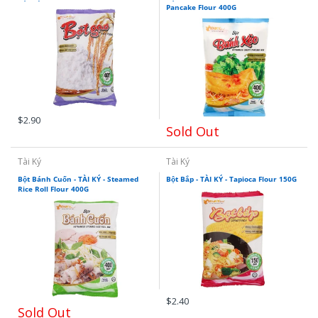
Pancake Flour 400G
$2.90
Sold Out
Tài Ký
Tài Ký
Bột Bánh Cuốn - TÀI KÝ - Steamed
Bột Bắp - TÀI KÝ - Tapioca Flour 150G
Rice Roll Flour 400G
$2.40
Sold Out