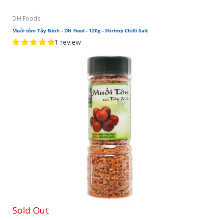
DH Foods
Muối tôm Tây Ninh - DH Food - 120g - Shrimp Chilli Salt
1 review
Thành phần:
Hướng dẫn sử dụng:
Dùng để chấm gà, hải sản và chấm
các món luộc, hấp.
Trọng lượng:
Quy cách đóng gói:
Hũ được sản xuất từ nhựa Pet nguyên sinh – đảm
bảo an toàn sức khỏe cho người sử dụng
Hũ sản phẩm được đóng kín bằng màng seal 5 lớp
phía dưới nắp, màng co bên ngoài nắp – đảm bảo
tuyệt đối chất lượng sản phẩm – không hút ẩm –
Sold Out
chống vón cục.