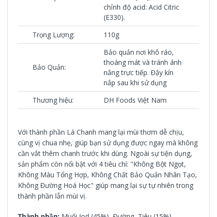
chỉnh độ acid: Acid Citric
(E330).
Trọng Lượng:
110g
Bảo quản nơi khô ráo,
thoáng mát và tránh ánh
Bảo Quản:
nắng trực tiếp. Đậy kín
nắp sau khi sử dụng
Thương hiệu:
DH Foods Việt Nam
Với thành phần Lá Chanh mang lại mùi thơm dễ chịu,
cùng vị chua nhẹ, giúp bạn sử dụng được ngay mà không
cần vắt thêm chanh trước khi dùng.
Ngoài sự tiện dụng,
sản phẩm còn nổi bật với 4 tiêu chí: "Không Bột Ngọt,
Không Màu Tổng Hợp, Không Chất Bảo Quản Nhân Tạo,
Không Đường Hoá Học" giúp mang lại sự tự nhiên trong
thành phần lẫn mùi vị.
Thành phần:
Muối Iod (45%), Đường, Tiêu (15%),