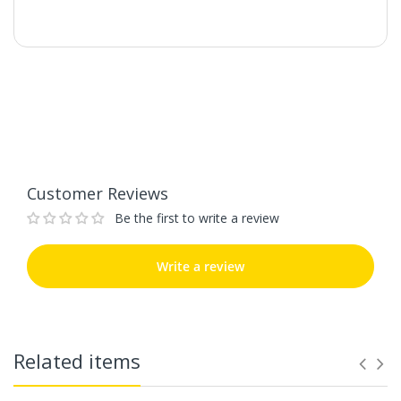
Sản phẩm:
Muối Tiêu Lá Chanh
Muối Iod (45%), Đường,
Customer Reviews
Tiêu (15%), Maltodextrin,
Be the first to write a review
Thành phần:
Lá Chanh (5%), Chất điều
chỉnh độ acid: Acid Citric
(E330).
Write a review
Trọng Lượng:
110g
Bảo quản nơi khô ráo,
Customer Reviews
thoáng mát và tránh ánh
Bảo Quản:
Be the first to write a review
nắng trực tiếp. Đậy kín
nắp sau khi sử dụng
Write a review
Thương hiệu:
DH Foods Việt Nam
Related items