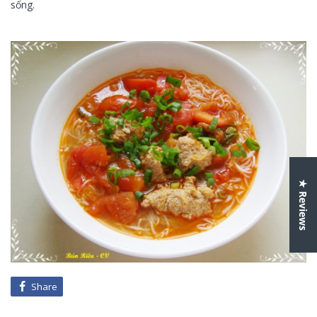
sống.
★ Reviews
Share