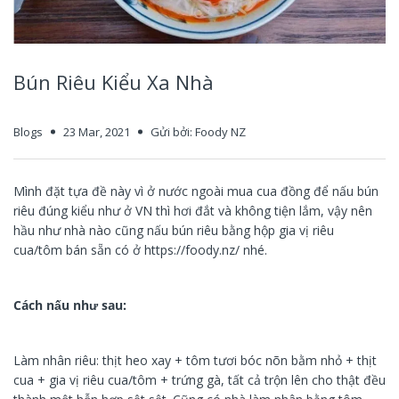
Mikko Hương Xưa
Muối, Đường
Vegetarian Foods - Góc đồ chay
Thực phẩm chay
TaiKy Foods
Gia Vị & Gia Vị Tr
Sẵn
Bún Riêu Kiểu Xa Nhà
Thaya
Hồi, Quế, Thảo Q
Trung Nguyên
Blogs
23 Mar, 2021
Gửi bởi: Foody NZ
Thảo mộc, Gia vị
SongHuong Foods
Hương liệu
Mình đặt tựa đề này vì ở nước ngoài mua cua đồng để nấu bún
Vifon
riêu đúng kiểu như ở VN thì hơi đắt và không tiện lắm, vậy nên
hầu như nhà nào cũng nấu bún riêu bằng hộp gia vị riêu
cua/tôm bán sẵn có ở https://foody.nz/ nhé.
Vinacafe
Vĩnh Thuận
Cách nấu như sau:
Vivita
Làm nhân riêu: thịt heo xay + tôm tươi bóc nõn bằm nhỏ + thịt
Vietsuisse
cua + gia vị riêu cua/tôm + trứng gà, tất cả trộn lên cho thật đều