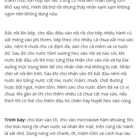
thành một hỗn hợp sệt sệt. Cũng có nhà làm nhân bằng tôm
khô xay nhỏ, mình đã thử rồi nhưng thấy nhân xạm xạm không
ngon nên không dùng nữa.
Bắc nồi lên bếp, cho dầu điều vào nồi rồi cho tiếp nhiều hành củ
xắt mỏng vào phi thơm, tiếp theo cho nhiều cà chua xắt múi vào
xào, nêm ít muối cho cà đậm đà, xào cho cà mềm và ra nước
đỏ. Sau đó cho nước hầm xương heo vào nồi và nấu sôi, khi
nước bắt đầu sôi thì múc từng thìa nhân cho vào nồi và hạ lửa
xuống mức trung bình để cho nhân chín mà không bị nát. Nhân
chín sẽ nổi lên trên. Sau khi cho nhân vào thì bắt đầu nêm nồi
nước lèo bằng: nước cốt me, nước mắm, muối, chút đường
hoặc bột ngọt, mắm tôm. Nêm sao cho nước đậm đà và có vị
chua. Khi gần ăn thì cho thêm nhiều cà chua cắt múi vào, nếu
thích thì có thể cho thêm đậu hũ chiên hay huyết heo vào cùng.
Trình bày:
cho bún vào tô, cho vào microwave hâm khoảng 30s
cho bún nóng rồi chan nước và nhân lên mặt, trên cùng rắc hành
lá xắt nhỏ. Dùng nóng với chanh, ớt, mắm tôm và cách loại rau