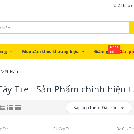
Theo d
Nóng
àng
Mua sắm theo thương hiệu
Giảm giá
Sản p
bức
ừ Việt Nam
Cây Tre - Sản Phẩm chính hiệu 
Sắp xếp theo
Đặc sắc
y Tre
Ba Cay Tre
Ba Cay Tr