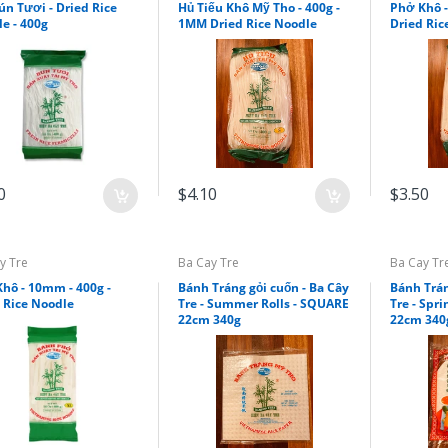
ún Tươi - Dried Rice
Hủ Tiếu Khô Mỹ Tho - 400g -
Phở Khô -
e - 400g
1MM Dried Rice Noodle
Dried Ric
0
$4.10
$3.50
y Tre
Ba Cay Tre
Ba Cay Tr
hô - 10mm - 400g -
Bánh Tráng gỏi cuốn - Ba Cây
Bánh Trán
 Rice Noodle
Tre - Summer Rolls - SQUARE
Tre - Spri
22cm 340g
22cm 340