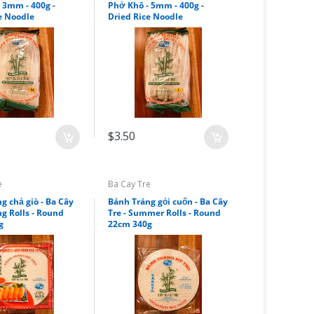
 3mm - 400g -
Phở Khô - 5mm - 400g -
e Noodle
Dried Rice Noodle
$3.50
e
Ba Cay Tre
g chả giò - Ba Cây
Bánh Tráng gỏi cuốn - Ba Cây
ng Rolls - Round
Tre - Summer Rolls - Round
g
22cm 340g