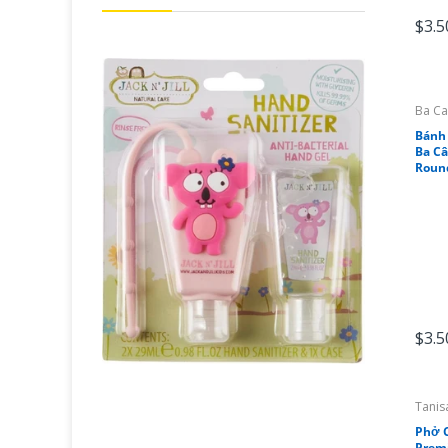
$3.5
Ba Ca
Bánh 
Ba Câ
Roun
$3.5
Tanis
Phở C
Prem