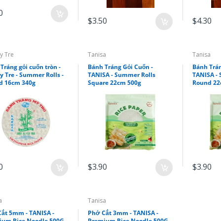
0
$3.50
$4.30
y Tre
Tanisa
Tanisa
Tráng gỏi cuốn tròn -
Bánh Tráng Gỏi Cuốn -
Bánh Trán
y Tre - Summer Rolls -
TANISA - Summer Rolls
TANISA -
d 16cm 340g
Square 22cm 500g
Round 22
0
$3.90
$3.90
a
Tanisa
ắt 5mm - TANISA -
Phở Cắt 3mm - TANISA -
ium Rice Noodle 500G
Premium Rice Noodle 500G