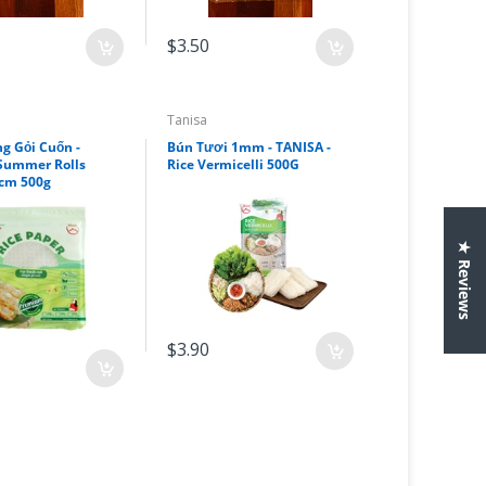
$3.50
Tanisa
g Gỏi Cuốn -
Bún Tươi 1mm - TANISA -
 Summer Rolls
Rice Vermicelli 500G
cm 500g
★ Reviews
$3.90