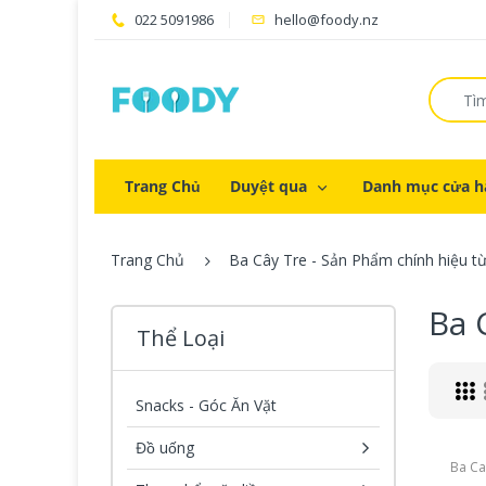
022 5091986
hello@foody.nz
Trang Chủ
Duyệt qua
Danh mục cửa h
Trang Chủ
Ba Cây Tre - Sản Phẩm chính hiệu t
Ba 
Thể Loại
Snacks - Góc Ăn Vặt
Đồ uống
Ba Ca