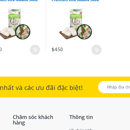
0
$4.50
hất và các ưu đãi đặc biệt!
Chăm sóc khách
Thông tin
hàng