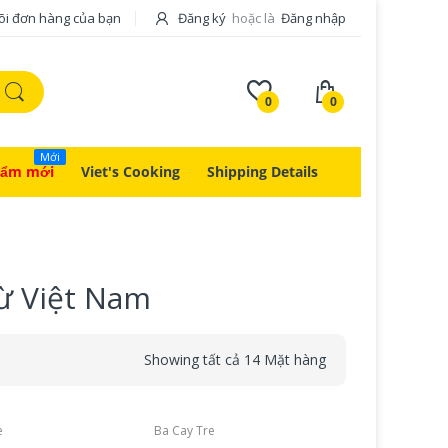
õi đơn hàng của bạn
Đăng ký
hoặc là
Đăng nhập
0
0
Mới
hẩm mới
Viet's Cooking
Shipping Details
từ Việt Nam
Showing tất cả 14 Mặt hàng
e
Ba Cay Tre