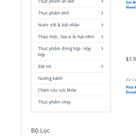
Thực phẩm ăn liền
Sợi B
Noodl
Thực phẩm khô
Nước sốt & bột nhão
Thảo mộc, Gia vị & Hạt nêm
Thực phẩm đóng hộp- Hộp
hộp
$3.3
Bột mì
Nướng bánh
Ba Ca
Phở K
Chăm sóc sức khỏe
Dried
Thực phẩm chay
Bộ Lọc