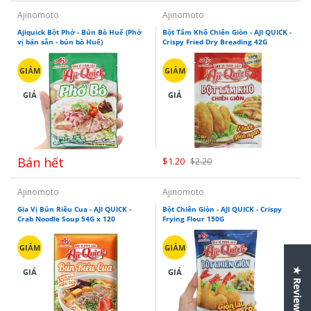
Ajinomoto
Ajinomoto
Ajiquick Bột Phở - Bún Bò Huế (Phở
Bột Tẩm Khô Chiên Giòn - AJI QUICK -
vị bán sẵn - bún bò Huế)
Crispy Fried Dry Breading 42G
GIẢM
GIẢM
GIÁ
GIÁ
Bán hết
$1.20
$2.20
Ajinomoto
Ajinomoto
Gia Vị Bún Riêu Cua - AJI QUICK -
Bột Chiên Giòn - AJI QUICK - Crispy
Crab Noodle Soup 54G x 120
Frying Flour 150G
GIẢM
GIẢM
★ Reviews
GIÁ
GIÁ