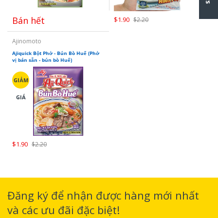
Bán hết
$1.90
$2.20
Ajinomoto
Ajiquick Bột Phở - Bún Bò Huế (Phở
vị bán sẵn - bún bò Huế)
GIẢM
GIÁ
$1.90
$2.20
Đăng ký để nhận được hàng mới nhất
và các ưu đãi đặc biệt!