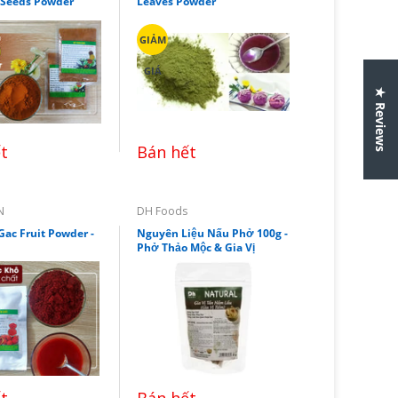
 Seeds Powder
Leaves Powder
GIẢM
GIÁ
★ Reviews
t
Bán hết
N
DH Foods
 Gac Fruit Powder -
Nguyên Liệu Nấu Phở 100g -
Phở Thảo Mộc & Gia Vị
t
Bán hết