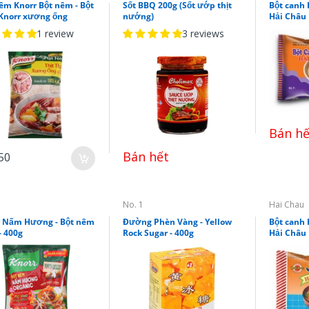
êm Knorr Bột nêm - Bột
Sốt BBQ 200g (Sốt ướp thịt
Bột canh 
Knorr xương ống
nướng)
Hải Châu
1 review
3 reviews
Bán hế
Bán hết
50
No. 1
Hai Chau
r Nấm Hương - Bột nêm
Đường Phèn Vàng - Yellow
Bột canh 
- 400g
Rock Sugar - 400g
Hải Châu