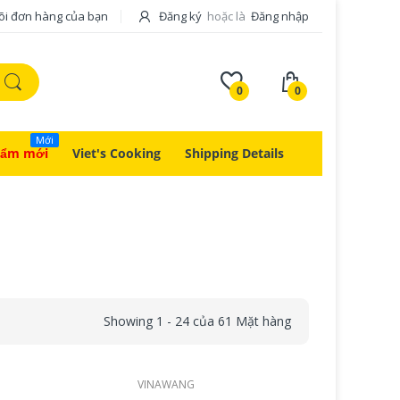
õi đơn hàng của bạn
Đăng ký
hoặc là
Đăng nhập
0
0
Mới
hẩm mới
Viet's Cooking
Shipping Details
Showing 1 - 24 của 61 Mặt hàng
VINAWANG