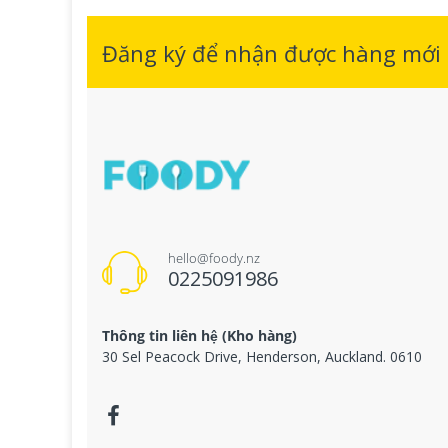
Đăng ký để nhận được hàng mới n
hello@foody.nz
0225091986
Thông tin liên hệ (Kho hàng)
30 Sel Peacock Drive, Henderson, Auckland. 0610