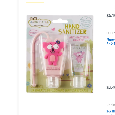
$6.1
DH F
Nguyê
Phở T
$2.4
Choli
Sốt B