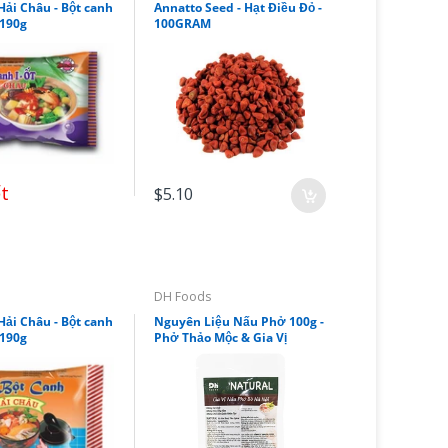
Hải Châu - Bột canh
Annatto Seed - Hạt Điều Đỏ -
 190g
100GRAM
t
$5.10
DH Foods
Hải Châu - Bột canh
Nguyên Liệu Nấu Phở 100g -
 190g
Phở Thảo Mộc & Gia Vị