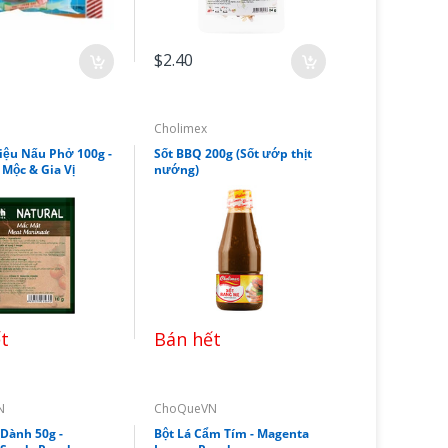
$2.40
Cholimex
iệu Nấu Phở 100g -
Sốt BBQ 200g (Sốt ướp thịt
Mộc & Gia Vị
nướng)
t
Bán hết
N
ChoQueVN
Dành 50g -
Bột Lá Cẩm Tím - Magenta