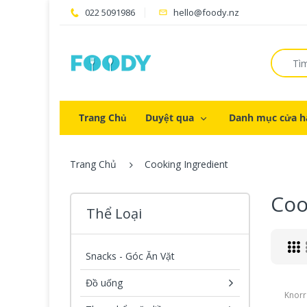
022 5091986
hello@foody.nz
Trang Chủ
Duyệt qua
Danh mục cửa h
Trang Chủ
Cooking Ingredient
Coo
Thể Loại
Snacks - Góc Ăn Vặt
Đồ uống
Knorr