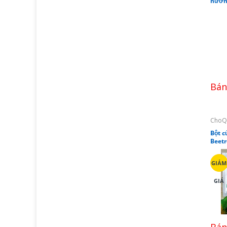
nướn
Bán
ChoQ
Bột c
Beetr
GIẢM
GIÁ
Bán