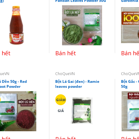
g)
Pandan Leaves Powder 50G
Gardenia
 hết
Bán hết
Bán hế
ueVN
ChoQueVN
ChoQueV
ủ Dền 50g - Red
Bột Lá Gai (đen) - Ramie
Bột Gấc -
oot Powder
leaves powder
50g
GIẢM
GIÁ
 hết
Bán hết
Bán hế