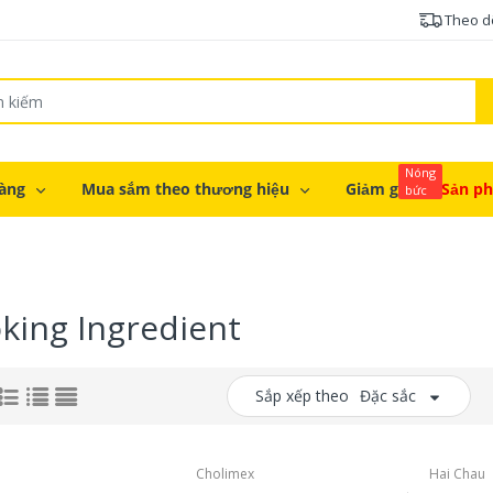
Theo d
Nóng
àng
Mua sắm theo thương hiệu
Giảm giá
Sản p
bức
king Ingredient
Sắp xếp theo
Đặc sắc
Cholimex
Hai Chau