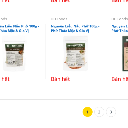
oods
DH Foods
DH Foods
n Liệu Nấu Phở 100g -
Nguyên Liệu Nấu Phở 100g -
Nguyên L
hảo Mộc & Gia Vị
Phở Thảo Mộc & Gia Vị
Phở Thảo 
 hết
Bán hết
Bán hế
1
2
3