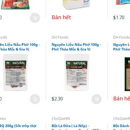
Bán hết
0
$1.70
oods
DH Foods
DH Foods
n Liệu Nấu Phở 100g -
Nguyên Liệu Nấu Phở 100g -
Nguyên L
hảo Mộc & Gia Vị
Phở Thảo Mộc & Gia Vị
Phở Thảo 
Bán hế
0
$2.30
mex
ChoQueVN
ChoQueV
BQ 200g (Sốt ướp thịt
Bột Lá Dứa ( Lá Nếp) -
Bột Dành 