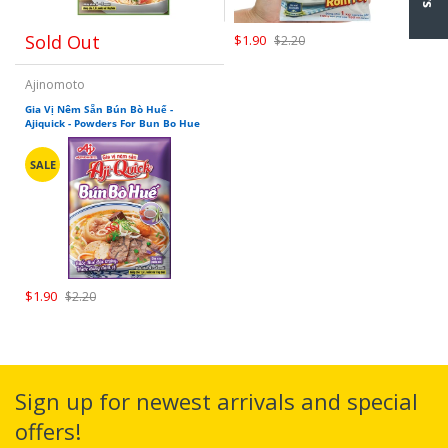
Sold Out
$1.90
$2.20
Ajinomoto
Gia Vị Nêm Sẵn Bún Bò Huế -
Ajiquick - Powders For Bun Bo Hue
SALE
$1.90
$2.20
Sign up for newest arrivals and special
offers!