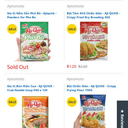
Ajinomoto
Ajinomoto
Gia Vị Nêm Sẵn Phở Bò - Ajiquick -
Bột Tẩm Khô Chiên Giòn - AJI QUICK -
Powders For Pho Bo
Crispy Fried Dry Breading 42G
SALE
SALE
Sold Out
$1.20
$2.20
Ajinomoto
Ajinomoto
Gia Vị Bún Riêu Cua - AJI QUICK -
Bột Chiên Giòn - AJI QUICK - Crispy
Crab Noodle Soup 54G x 120
Frying Flour 150G
SALE
SALE
★ Reviews