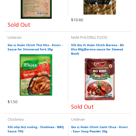
$10.60
Sold Out
Unilever
NAM PHƯƠNG FOOD
Gia vị Hoàn Chỉnh Thịt Kho - Knorr -
Xốt Gia Vị Hoàn Chỉnh Barona - Bò
Sauce for Simmered Fork 28g
Kho 80g(Barona sauce for Stewed
Beef)
$1.50
Sold Out
Cholimex
Unilever
Xốt ướp thịt nướng - Cholimex - BBQ
Gia vị Hoàn Chỉnh Canh Chua - Knorr
Sauce 70G
- Sour Soup Powder 30g