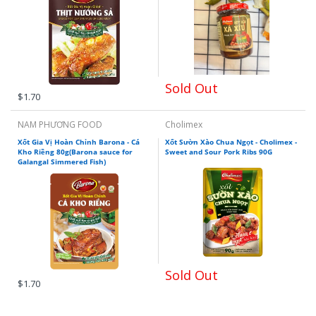
Sold Out
$1.70
NAM PHƯƠNG FOOD
Cholimex
Xốt Gia Vị Hoàn Chỉnh Barona - Cá
Xốt Sườn Xào Chua Ngọt - Cholimex -
Kho Riềng 80g(Barona sauce for
Sweet and Sour Pork Ribs 90G
Galangal Simmered Fish)
Sold Out
$1.70