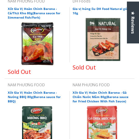
NAM PHƯƠNG FOOD
DH Foods
Xốt Gia Vị Hoàn Chỉnh Barona -
Gia vị húng lìu DH Food Natural gói
Cá/Thịt Kho 80g(Barona sauce for
10g
★ Reviews
Simmered Fish/Fork)
Sold Out
Sold Out
NAM PHƯƠNG FOOD
NAM PHƯƠNG FOOD
Xốt Gia Vị Hoàn Chỉnh Barona -
Xốt Gia Vị Hoàn Chỉnh Barona - Gà
Nướng BBQ 80g(Barona sauce for
Chiên Nước Mắm 80g(Barona sauce
BBQ)
for Fried Chicken With Fish Sauce)