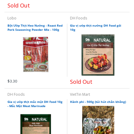
Sold Out
Lobo
DH Foods
Bột Ướp Thịt Heo Nướng - Roast Red
Gia vị ướp thịt nướng DH Food gói
Pork Seasoning Powder Mix - 100g
10g
Sold Out
$3.30
DH Foods
VietTin Mart
Gia vị ướp thịt mắc mật DH Food 10g
Hành phi - 500g (túi hút chân không)
- Mắc Mật Meat Marinade