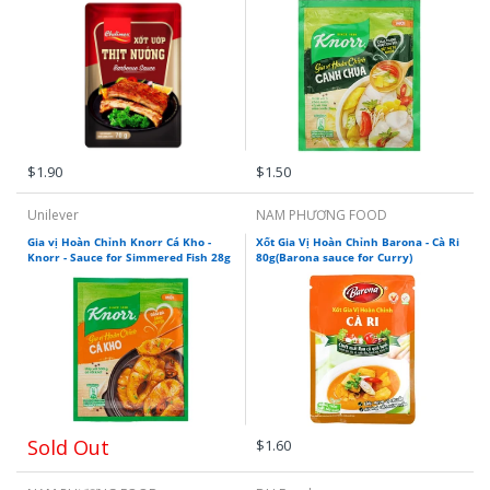
$1.90
$1.50
Unilever
NAM PHƯƠNG FOOD
Gia vị Hoàn Chỉnh Knorr Cá Kho -
Xốt Gia Vị Hoàn Chỉnh Barona - Cà Ri
Knorr - Sauce for Simmered Fish 28g
80g(Barona sauce for Curry)
Sold Out
$1.60