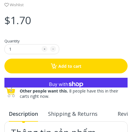
Wishlist
$1.70
Quantity
Add to cart
More payment options
Other people want this.
8 people have this in their
carts right now.
Description
Shipping & Returns
Revie