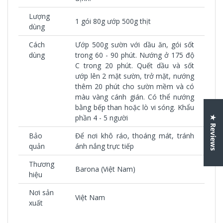
Lượng
1 gói 80g ướp 500g thịt
dùng
Cách
Ướp 500g sườn với dầu ăn, gói sốt
dùng
trong 60 - 90 phút. Nướng ở 175 độ
C trong 20 phút. Quết dầu và sốt
ướp lên 2 mặt sườn, trở mặt, nướng
thêm 20 phút cho sườn mềm và có
màu vàng cánh gián. Có thể nướng
bằng bếp than hoặc lò vi sóng. Khẩu
phần 4 - 5 người
★ Reviews
Bảo
Để nơi khô ráo, thoáng mát, tránh
quản
ánh nắng trực tiếp
Thương
Barona (Việt Nam)
hiệu
Nơi sản
Việt Nam
xuất