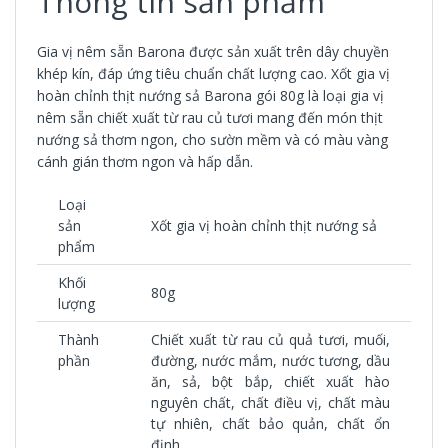
Thông tin sản phẩm
Gia vị nêm sẵn Barona
được sản xuất trên dây chuyền
khép kín, đáp ứng tiêu chuẩn chất lượng cao.
Xốt gia vị
hoàn chỉnh thịt nướng sả Barona gói 80g
là loại
gia vị
nêm sẵn
chiết xuất từ rau củ tươi mang đến món thịt
nướng sả thơm ngon, cho sườn mềm và có màu vàng
cánh gián thơm ngon và hấp dẫn.
Loại
sản
Xốt gia vị hoàn chỉnh thịt nướng sả
phẩm
Khối
80g
lượng
Thành
Chiết xuất từ rau củ quả tươi, muối,
phần
đường, nước mắm, nước tương, dầu
ăn, sả, bột bắp, chiết xuất hào
nguyên chất, chất điều vị, chất màu
tự nhiên, chất bảo quản, chất ổn
định.