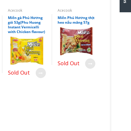
Acecook
Acecook
Miến gà Phú Hương
Miến Phú Hương thịt
gói 53g(Phu Huong
heo nấu măng 57g
Instant Vermicelli
with Chicken flavour)
Sold Out
Sold Out