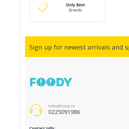
Only Best
Brands
Sign up for newest arrivals and sp
hello@foody.nz
0225091986
Contact Info: