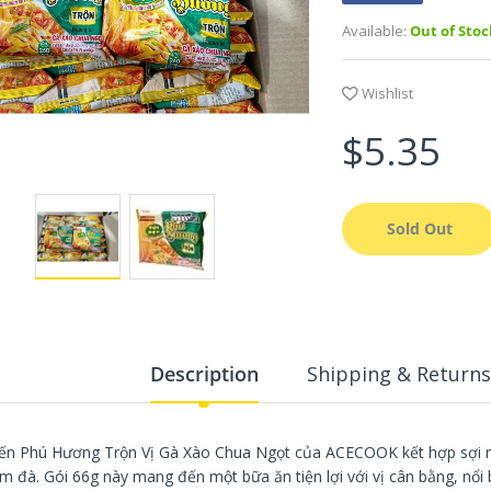
Available:
Out of Stoc
Wishlist
$5.35
Sold Out
Description
Shipping & Returns
ến Phú Hương Trộn Vị Gà Xào Chua Ngọt của ACECOOK kết hợp sợi m
m đà. Gói 66g này mang đến một bữa ăn tiện lợi với vị cân bằng, nổi 