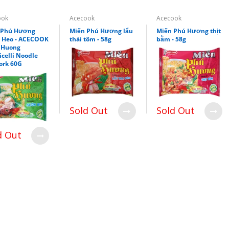
Xốt Gia Vị Hoàn Chỉnh
Barona - Xào/Rang Me
ook
Acecook
Acecook
80g(Barona sauce for
Ramarind Stir Fry)
 Phú Hương
Miến Phú Hương lẩu
Miến Phú Hương thịt
 Heo - ACECOOK
thái tôm - 58g
bằm - 58g
$1.70
 Huong
celli Noodle
ork 60G
Sold Out
Sold Out
d Out