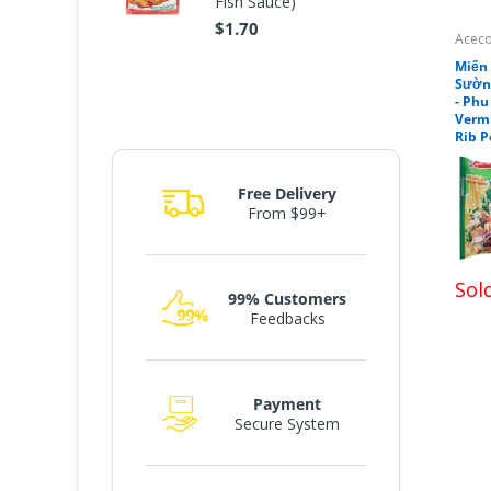
Fish Sauce)
$1.70
Acec
Miến
Sườn
- Phu
Vermi
Rib P
Free Delivery
From $99+
Sol
99% Customers
Feedbacks
Payment
Secure System