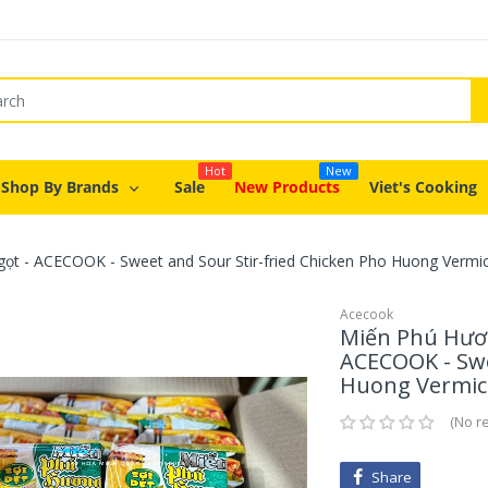
Hot
New
Shop By Brands
Sale
New Products
Viet's Cooking
t - ACECOOK - Sweet and Sour Stir-fried Chicken Pho Huong Vermic
Acecook
Miến Phú Hươn
ACECOOK - Swe
Huong Vermice
No r
Share