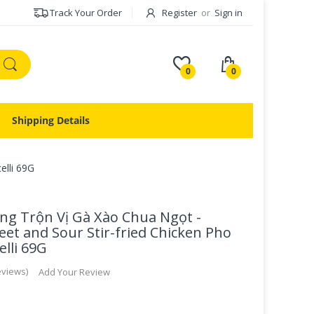
Track Your Order
Register
or
Sign in
0
0
Shipping Details
elli 69G
g Trộn Vị Gà Xào Chua Ngọt -
et and Sour Stir-fried Chicken Pho
lli 69G
eviews
Add Your Review