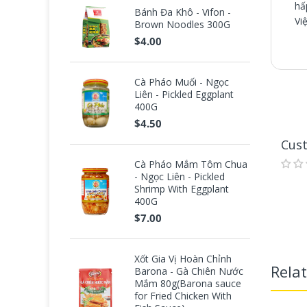
hấ
Bánh Đa Khô - Vifon -
Vi
Brown Noodles 300G
$4.00
Cà Pháo Muối - Ngọc
Liên - Pickled Eggplant
400G
$4.50
Cus
Cà Pháo Mắm Tôm Chua
- Ngọc Liên - Pickled
Shrimp With Eggplant
400G
$7.00
Xốt Gia Vị Hoàn Chỉnh
Rela
Barona - Gà Chiên Nước
Mắm 80g(Barona sauce
for Fried Chicken With