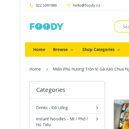
022 5091986
hello@foody.nz
Home
Browse
Shop Categories
Home
Miến Phú Hương Trộn Vị Gà Xào Chua Ngọ
Categories
Drinks - Đồ Uống
Instant Noodles - Mì / Phở /
Hủ Tiếu