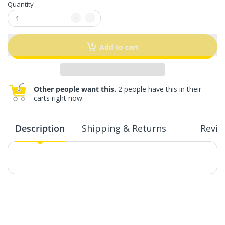
Quantity
Add to cart
Other people want this.
2 people have this in their
carts right now.
Description
Shipping & Returns
Revie
Customer Reviews
Be the first to write a review
Write a review