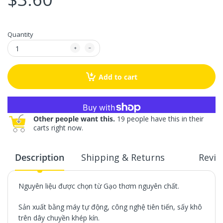
Quantity
Add to cart
More payment options
Other people want this.
19 people have this in their
carts right now.
Description
Shipping & Returns
Revie
Nguyên liệu được chọn từ Gạo thơm nguyên chất.
Sản xuất bằng máy tự động, công nghệ tiên tiến, sấy khô
trên dây chuyền khép kín.