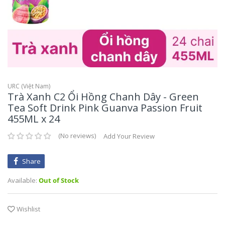
Mikko Huong Xua
Gia Vị Pha Sẵn
Flours- Các Loại Bột
Góc Đồ Chay
TaiKy Foods
Hồi, Quế, Thảo Q
Vegetarian Foods - Góc đồ chay
Thaya
Đường, Muối, Dấ
Trung Nguyen
URC (Việt Nam)
SongHuong Foods
Trà Xanh C2 Ổi Hồng Chanh Dây - Green
Tea Soft Drink Pink Guanva Passion Fruit
455ML x 24
Vifon
No reviews
Add Your Review
Vinacafe
Share
Vinh Thuan
Available:
Out of Stock
Vivita
Wishlist
Vietsuisse