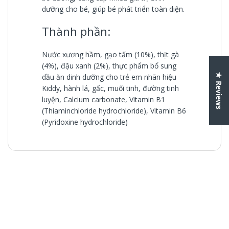
dưỡng cho bé, giúp bé phát triển toàn diện.
Thành phần:
Nước xương hầm, gạo tấm (10%), thịt gà
(4%), đậu xanh (2%), thực phẩm bổ sung
★ Reviews
dầu ăn dinh dưỡng cho trẻ em nhãn hiệu
Kiddy, hành lá, gấc, muối tinh, đường tinh
luyện, Calcium carbonate, Vitamin B1
(Thiaminchloride hydrochloride), Vitamin B6
(Pyridoxine hydrochloride)
Thịt gà là một nguồn protein tuyệt vời, trong thịt gà chứa
Customer Reviews
nhiều vitamin A, C và B12 rất cần thiết cho sự phát triển
não của trẻ. Theo nghiên cứu thì thịt gà chứa canxi và
Be the first to write a review
phốt pho. Cả hai khoáng chất này đóng vai trò quan trọng
trong việc hình thành xương chắc khỏe. Ngoài ra thịt gà
Write a review
có chứa các vi chất dinh dưỡng như kẽm, magiê, có vai
trò quan trọng trong việc tăng cường hệ miễn dịch.