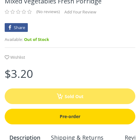
Mixed Vegetables Fresh Porridge
No reviews
Add Your Review
Share
Available:
Out of Stock
Wishlist
$3.20
Sold Out
Pre-order
Description
Shipping & Returns
Revie