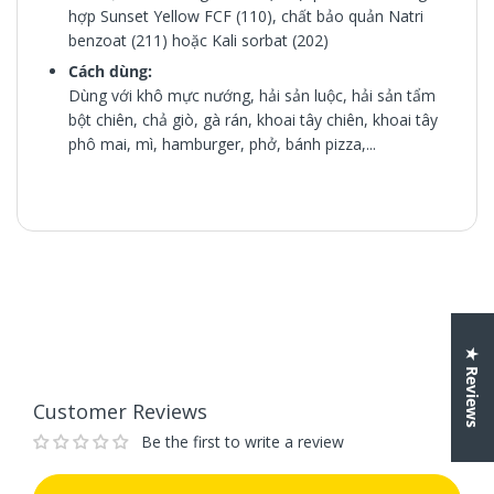
hợp Sunset Yellow FCF (110), chất bảo quản Natri
benzoat (211) hoặc Kali sorbat (202)
Cách dùng:
Dùng với khô mực nướng, hải sản luộc, hải sản tẩm
bột chiên, chả giò, gà rán, khoai tây chiên, khoai tây
phô mai, mì, hamburger, phở, bánh pizza,...
Thành phần:
Nước, ớt (25%), đường, cà chua, tỏi,
muối ăn, dấm, chất ổn định Acetylated Distarch
Adipad (1422), chất điều vị Mononatri glutamat (621),
Customer Reviews
phẩm màu tổng hợp Sunset Yellow FCF (110), chất
Be the first to write a review
bảo quản Natri benzoat (211) hoặc Kali sorbat (202)
Cách dùng:
Dùng với khô mực nướng, hải sản luộc,
hải sản tẩm bột chiên, chả giò, gà rán, khoai tây
Write a review
chiên, khoai tây phô mai, mì, hamburger, phở, bánh
★ Reviews
pizza,...
Customer Reviews
Be the first to write a review