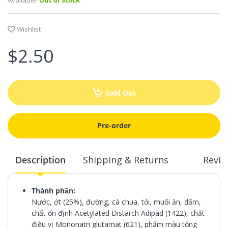
Available:
Out of Stock
Wishlist
$2.50
Sold Out
Pre-order
Description
Shipping & Returns
Revie
Thành phần:
Nước, ớt (25%), đường, cà chua, tỏi, muối ăn, dấm,
chất ổn định Acetylated Distarch Adipad (1422), chất
điều vị Mononatri glutamat (621), phẩm màu tổng