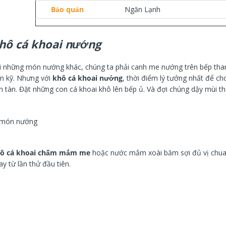
Xốt Gia Vị Hoàn Chỉnh
Bảo quản
Ngăn Lạnh
Barona - Cá Kho Riềng
80g(Barona sauce for
Galangal Simmered Fish)
hô cá khoai nướng
$1.70
i những món nướng khác, chúng ta phải canh me nướng trên bếp tha
ín kỹ. Nhưng với
khô cá khoai nướng
, thời điểm lý tưởng nhất để cho
Xốt Gia Vị Hoàn Chỉnh
Barona - Xào Sả Ớt
n tàn. Đặt những con cá khoai khô lên bếp ủ. Và đợi chúng dậy mùi t
80g(Barona sauce for
Chili & Lemongrass Stir
Fry)
$1.70
ô cá khoai chấm mắm me
hoặc nước mắm xoài băm sợi đủ vị chua,
Xốt Gia Vị Hoàn Chỉnh
ay từ lần thử đầu tiên.
Barona - Thịt Nướng Sả
80g(Barona sauce for
Lemongrass Grilled Meat)
$1.70