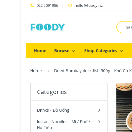
022 5091986
hello@foody.nz
Home
Browse
Shop Categories
Home
Dried Bombay duck fish 500g - Khô Cá K
Categories
Drinks - Đồ Uống
Instant Noodles - Mì / Phở /
Hủ Tiếu