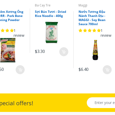
Ba Cay Tre
Maggi
Nêm Xương Ống
Sợi Bún Tươi - Dried
Nước Tương Đậu
RR - Pork Bone
Rice Noodle - 400g
Nành Thanh Dịu -
oning Powder
MAGGI - Soy Bean
Sauce 700ml
1
1
review
review
$3.30
50
$6.40
ecial offers!