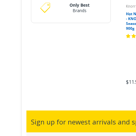
Only Best
Knorr
Brands
Hạt 
- KNO
Seas
900g
$11.
Sign up for newest arrivals and sp