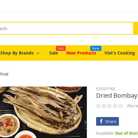
Hot
New
Shop By Brands
Sale
New Products
Viet's Cooking
hoai
FOODY NZ
Dried Bombay 
No r
Share
Available:
Out of Stoc