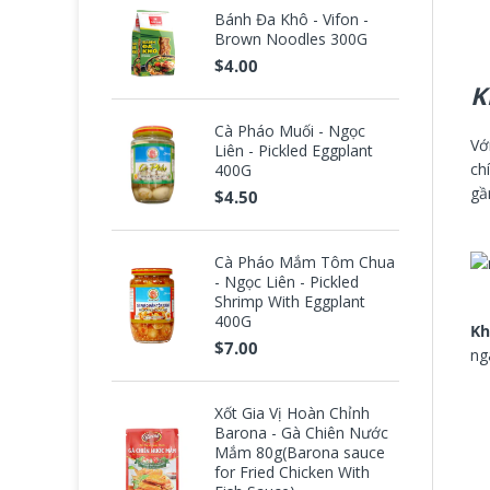
Bánh Đa Khô - Vifon -
Brown Noodles 300G
$4.00
K
Cà Pháo Muối - Ngọc
Vớ
Liên - Pickled Eggplant
ch
400G
gầ
$4.50
Cà Pháo Mắm Tôm Chua
- Ngọc Liên - Pickled
Shrimp With Eggplant
400G
Kh
$7.00
ng
Xốt Gia Vị Hoàn Chỉnh
Barona - Gà Chiên Nước
Mắm 80g(Barona sauce
for Fried Chicken With