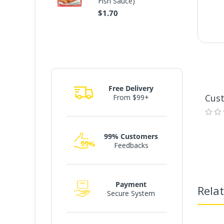
Fish Sauce)
$1.70
Free Delivery
Cus
From $99+
K
99% Customers
Feedbacks
Payment
Rela
Secure System