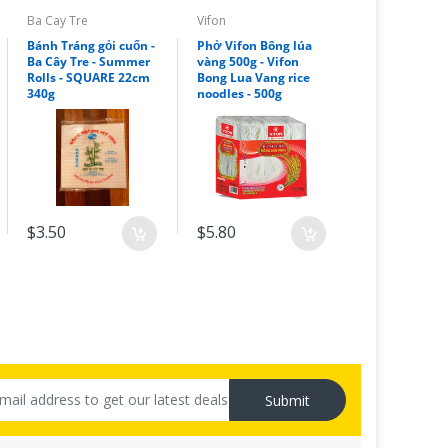
Ba Cay Tre
Vifon
Bánh Tráng gỏi cuốn -
Phở Vifon Bông lúa
Ba Cây Tre - Summer
vàng 500g - Vifon
Rolls - SQUARE 22cm
Bong Lua Vang rice
340g
noodles - 500g
$3.50
$5.80
Submit