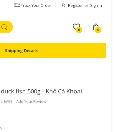
Track Your Order
Register
or
Sign in
0
0
Shipping Details
duck fish 500g - Khô Cá Khoai
eviews
Add Your Review
k