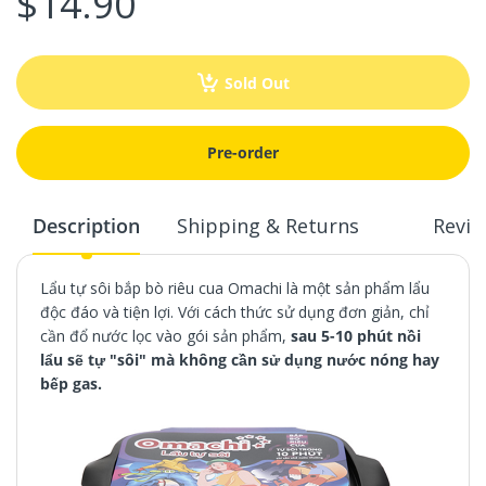
$14.90
Sold Out
Pre-order
Description
Shipping & Returns
Revie
Lẩu tự sôi bắp bò riêu cua Omachi là một sản phẩm lẩu
độc đáo và tiện lợi. Với cách thức sử dụng đơn giản, chỉ
cần đổ nước lọc vào gói sản phẩm,
sau 5-10 phút nồi
lẩu sẽ tự "sôi" mà không cần sử dụng nước nóng hay
bếp gas.