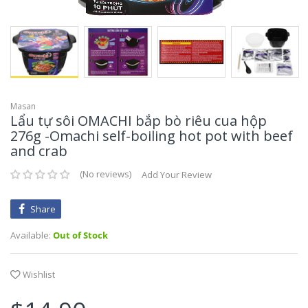
Mikko Huong Xua
Gia Vị Pha Sẵn
Flours- Các Loại Bột
Góc Đồ Chay
TaiKy Foods
Hồi, Quế, Thảo Q
Vegetarian Foods - Góc đồ chay
Thaya
Đường, Muối, Dấ
Trung Nguyen
Masan
Lẩu tự sôi OMACHI bắp bò riêu cua hộp
SongHuong Foods
276g -Omachi self-boiling hot pot with beef
and crab
Vifon
No reviews
Add Your Review
Vinacafe
Share
Vinh Thuan
Available:
Out of Stock
Vivita
Wishlist
Vietsuisse