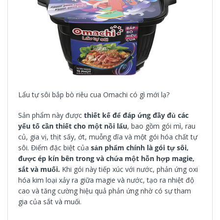
Lẩu tự sôi bắp bò riêu cua Omachi có gì mới lạ?
Sản phẩm này được
thiết kế để đáp ứng đầy đủ các
yếu tố cần thiết cho một nồi lẩu
, bao gồm
gói mì
,
rau
củ
, gia vị,
thịt
sấy,
ớt
, muỗng dĩa và một gói hóa chất tự
sôi. Điểm đặc biệt của
sản phẩm chính là gói tự sôi,
được ép kín bên trong và chứa một hỗn hợp magie,
sắt và muối.
Khi gói này tiếp xúc với nước, phản ứng oxi
hóa kim loại xảy ra giữa magie và nước, tạo ra nhiệt độ
cao và tăng cường hiệu quả phản ứng nhờ có sự tham
gia của sắt và muối.