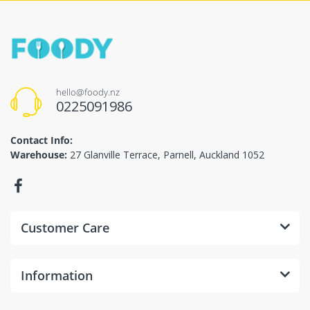
1/67
Lẩu tự sôi Omachi Bắp bò riêu cua hộp 299g
105.000₫
Chọn mua
hello@foody.nz
0225091986
Bước 1
Contact Info:
Warehouse:
27 Glanville Terrace, Parnell, Auckland 1052
Customer Care
Information