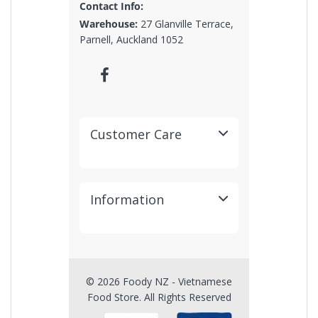
Contact Info:
say
Warehouse:
27 Glanville Terrace,
lòng
Parnell, Auckland 1052
thực
khách
bởi
hương
vị nước
dùng
Customer Care
đậm
đà. Là
một
trong
Information
những
món
ăn đặc
trưng
cho
nền
© 2026 Foody NZ - Vietnamese
ẩm
Food Store. All Rights Reserved
thực