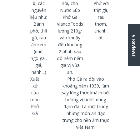
bị các
sôi, cho
Phở với
nguyên
Nước Súp
thịt gà,
liệu như:
Phở Gà
rau
Bánh
ViancoFoods
thơm,
phở, thịt
lượng 210gr
chanh,
★ Reviews
gà, rau
vào khuấy
ớt.
ăn kèm
đều khoảng
(quế,
2 phút, sau
ngò gai,
đó nêm nếm
giá,
gia vị vừa
hành,..)
ăn.
Xuất
Phở Gà ra đời vào
xứ
khoảng năm 1939, làm
của
say lòng thực khách bởi
món
hương vị nước dùng
Phở
đậm đà. Là một trong
Gà
những món ăn đặc
trưng cho nền ẩm thực
Việt Nam.