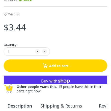
Available:
In Stock
Wishlist
$3.44
Quantity
Add to cart
More payment options
Other people want this.
15 people have this in their
carts right now.
Description
Shipping & Returns
Revie