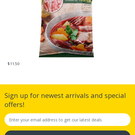
khác giúp cải thiện xương và sức khỏe của người sử
dụng
Giúp tăng cân hiệu quả
Tăng thêm mùi vị thơm ngon cho các món ăn. thức
uống như cà phê, bánh ngọt, sinh tố,... hay dùng làm
sữa chua, làm kem thơm ngon.
$11.50
Sign up for newest arrivals and special
offers!
Hướng dẫn sử dụng